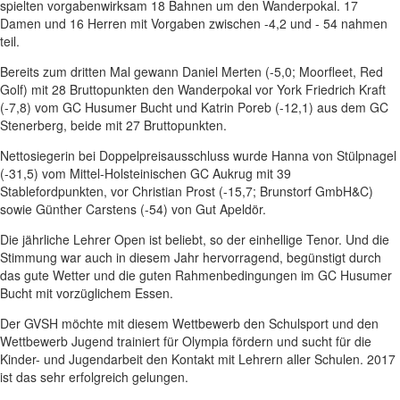
spielten vorgabenwirksam 18 Bahnen um den Wanderpokal. 17
Damen und 16 Herren mit Vorgaben zwischen -4,2 und - 54 nahmen
teil.
Bereits zum dritten Mal gewann Daniel Merten (-5,0; Moorfleet, Red
Golf) mit 28 Bruttopunkten den Wanderpokal vor York Friedrich Kraft
(-7,8) vom GC Husumer Bucht und Katrin Poreb (-12,1) aus dem GC
Stenerberg, beide mit 27 Bruttopunkten.
Nettosiegerin bei Doppelpreisausschluss wurde Hanna von Stülpnagel
(-31,5) vom Mittel-Holsteinischen GC Aukrug mit 39
Stablefordpunkten, vor Christian Prost (-15,7; Brunstorf GmbH&C)
sowie Günther Carstens (-54) von Gut Apeldör.
Die jährliche Lehrer Open ist beliebt, so der einhellige Tenor. Und die
Stimmung war auch in diesem Jahr hervorragend, begünstigt durch
das gute Wetter und die guten Rahmenbedingungen im GC Husumer
Bucht mit vorzüglichem Essen.
Der GVSH möchte mit diesem Wettbewerb den Schulsport und den
Wettbewerb Jugend trainiert für Olympia fördern und sucht für die
Kinder- und Jugendarbeit den Kontakt mit Lehrern aller Schulen. 2017
ist das sehr erfolgreich gelungen.