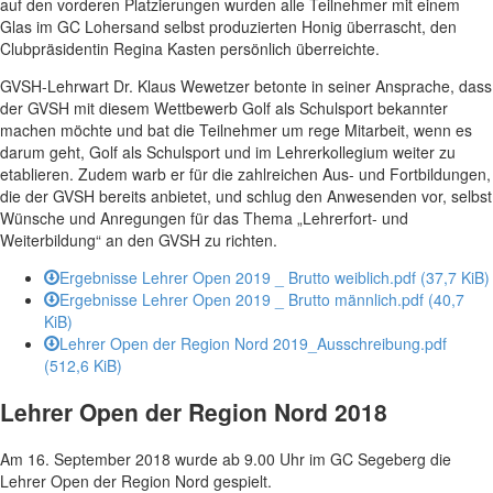
auf den vorderen Platzierungen wurden alle Teilnehmer mit einem
Glas im GC Lohersand selbst produzierten Honig überrascht, den
Clubpräsidentin Regina Kasten persönlich überreichte.
GVSH-Lehrwart Dr. Klaus Wewetzer betonte in seiner Ansprache, dass
der GVSH mit diesem Wettbewerb Golf als Schulsport bekannter
machen möchte und bat die Teilnehmer um rege Mitarbeit, wenn es
darum geht, Golf als Schulsport und im Lehrerkollegium weiter zu
etablieren. Zudem warb er für die zahlreichen Aus- und Fortbildungen,
die der GVSH bereits anbietet, und schlug den Anwesenden vor, selbst
Wünsche und Anregungen für das Thema „Lehrerfort- und
Weiterbildung“ an den GVSH zu richten.
Ergebnisse Lehrer Open 2019 _ Brutto weiblich.pdf
(37,7 KiB)
Ergebnisse Lehrer Open 2019 _ Brutto männlich.pdf
(40,7
KiB)
Lehrer Open der Region Nord 2019_Ausschreibung.pdf
(512,6 KiB)
Lehrer Open der Region Nord 2018
Am 16. September 2018 wurde ab 9.00 Uhr im GC Segeberg die
Lehrer Open der Region Nord gespielt.