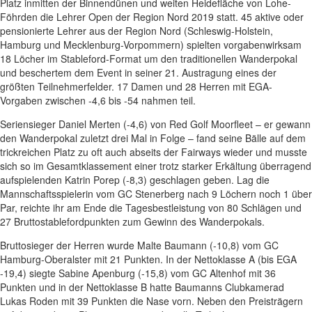
Platz inmitten der Binnendünen und weiten Heidefläche von Lohe-
Föhrden die Lehrer Open der Region Nord 2019 statt. 45 aktive oder
pensionierte Lehrer aus der Region Nord (Schleswig-Holstein,
Hamburg und Mecklenburg-Vorpommern) spielten vorgabenwirksam
18 Löcher im Stableford-Format um den traditionellen Wanderpokal
und beschertem dem Event in seiner 21. Austragung eines der
größten Teilnehmerfelder. 17 Damen und 28 Herren mit EGA-
Vorgaben zwischen -4,6 bis -54 nahmen teil.
Seriensieger Daniel Merten (-4,6) von Red Golf Moorfleet – er gewann
den Wanderpokal zuletzt drei Mal in Folge – fand seine Bälle auf dem
trickreichen Platz zu oft auch abseits der Fairways wieder und musste
sich so im Gesamtklassement einer trotz starker Erkältung überragend
aufspielenden Katrin Porep (-8,3) geschlagen geben. Lag die
Mannschaftsspielerin vom GC Stenerberg nach 9 Löchern noch 1 über
Par, reichte ihr am Ende die Tagesbestleistung von 80 Schlägen und
27 Bruttostablefordpunkten zum Gewinn des Wanderpokals.
Bruttosieger der Herren wurde Malte Baumann (-10,8) vom GC
Hamburg-Oberalster mit 21 Punkten. In der Nettoklasse A (bis EGA
-19,4) siegte Sabine Apenburg (-15,8) vom GC Altenhof mit 36
Punkten und in der Nettoklasse B hatte Baumanns Clubkamerad
Lukas Roden mit 39 Punkten die Nase vorn. Neben den Preisträgern