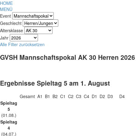
HOME
MENÜ
Event
Geschlecht
Altersklasse
Jahr
Alle Filter zurücksetzen
GVSH Mannschaftspokal AK 30 Herren 2026
Ergebnisse Spieltag 5 am 1. August
Gesamt
A1
B1
B2
C1
C2
C3
C4
D1
D2
D3
D4
Spieltag
5
(01.08.)
Spieltag
4
(04.07.)