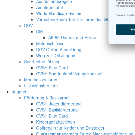
Ausrüstungsregeln
Amateurstatut
World-Handicap-System
Verhaltenskodex bei Turnieren des GVSH
DGV
DM
AK 50 Damen und Herren
Meldeschlüsse
DGV Online Anmeldung
Weg zur DM Jugend
Sportunterstützung
GVSH Blue Card
GVSH Sportunterstützungskonzept
Montagssenioren
Inklusionsturniere
Jugend
Förderung & Basisarbeit
GVSH Jugendförderung
GVSH Basisförderung
GVSH Blue Card
Kindergolfabzeichen
Golfregeln für Kinder und Einsteiger
Qualitätsmanagement für die Nachwuchsförderung