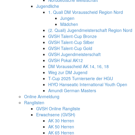
Norddeutsche Meistschaft
Jugendliche
1. Quali DM Vorausscheid Region Nord
Jungen
Mädchen
(2. Quali) Jugendmeisterschaft Region Nord
GVSH Talent-Cup Bronze
GVSH Talent-Cup Silber
GVSH Talent-Cup Gold
GVSH Jugendmeisterschaft
GVSH Pokal AK12
DM Vorausscheid AK 14, 16, 18
Weg zur DM Jugend
T-Cup 2025 Turnierserie der HGU
HIYO Hanseatic International Youth Open
Amundi German Masters
Online Anmeldung
Ranglisten
GVSH Online Rangliste
Erwachsene (GVSH)
AK 30 Herren
AK 50 Herren
AK 65 Herren