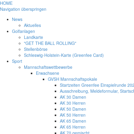
HOME
Navigation überspringen
News
Aktuelles
Golfanlagen
Landkarte
"GET THE BALL ROLLING"
Stellenbörse
Schleswig-Holstein-Karte (Greenfee Card)
Sport
Mannschaftswettbewerbe
Erwachsene
GVSH Mannschaftspokale
Startzeiten Greenfee Einspielrunde 20
Ausschreibung, Meldeformular, Start
AK 30 Damen
AK 30 Herren
AK 50 Damen
AK 50 Herren
AK 65 Damen
AK 65 Herren
AK 70 gemischt