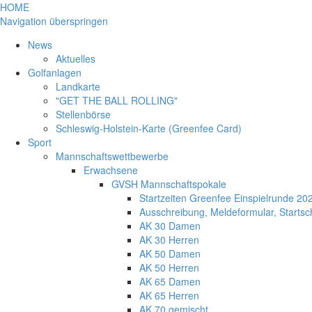
HOME
Navigation überspringen
News
Aktuelles
Golfanlagen
Landkarte
"GET THE BALL ROLLING"
Stellenbörse
Schleswig-Holstein-Karte (Greenfee Card)
Sport
Mannschaftswettbewerbe
Erwachsene
GVSH Mannschaftspokale
Startzeiten Greenfee Einspielrunde 20
Ausschreibung, Meldeformular, Start
AK 30 Damen
AK 30 Herren
AK 50 Damen
AK 50 Herren
AK 65 Damen
AK 65 Herren
AK 70 gemischt