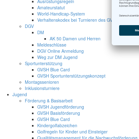
Ausrüstungsregeln
Amateurstatut
World-Handicap-System
Verhaltenskodex bei Turnieren des GVSH
DGV
DM
AK 50 Damen und Herren
Meldeschlüsse
DGV Online Anmeldung
Weg zur DM Jugend
Sportunterstützung
GVSH Blue Card
GVSH Sportunterstützungskonzept
Montagssenioren
Inklusionsturniere
Jugend
Förderung & Basisarbeit
GVSH Jugendförderung
GVSH Basisförderung
GVSH Blue Card
Kindergolfabzeichen
Golfregeln für Kinder und Einsteiger
Qualitätsmanagement für die Nachwuchsförderung