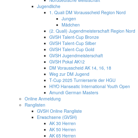
Norddeutsche Meistschaft
Jugendliche
1. Quali DM Vorausscheid Region Nord
Jungen
Mädchen
(2. Quali) Jugendmeisterschaft Region Nord
GVSH Talent-Cup Bronze
GVSH Talent-Cup Silber
GVSH Talent-Cup Gold
GVSH Jugendmeisterschaft
GVSH Pokal AK12
DM Vorausscheid AK 14, 16, 18
Weg zur DM Jugend
T-Cup 2025 Turnierserie der HGU
HIYO Hanseatic International Youth Open
Amundi German Masters
Online Anmeldung
Ranglisten
GVSH Online Rangliste
Erwachsene (GVSH)
AK 30 Herren
AK 50 Herren
AK 65 Herren