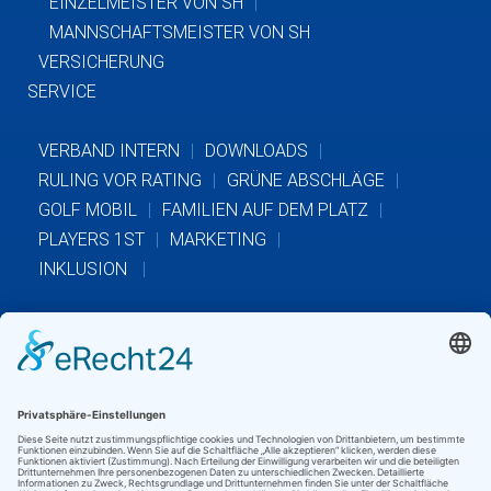
EINZELMEISTER VON SH
MANNSCHAFTSMEISTER VON SH
VERSICHERUNG
SERVICE
VERBAND INTERN
DOWNLOADS
RULING VOR RATING
GRÜNE ABSCHLÄGE
GOLF MOBIL
FAMILIEN AUF DEM PLATZ
PLAYERS 1ST
MARKETING
INKLUSION
GVSH INKLUSIONSBEAUFTRAGTER
INKLUSIONSTURNIERE
GOLFURLAUB
MERKBLÄTTER DES DGV
KONTAKTFORMULAR
GOLFCLUBS LOGIN
Golfverband Schleswig-Holstein e.V.
· Schloßstr. 5-7 ·
23701 Eutin