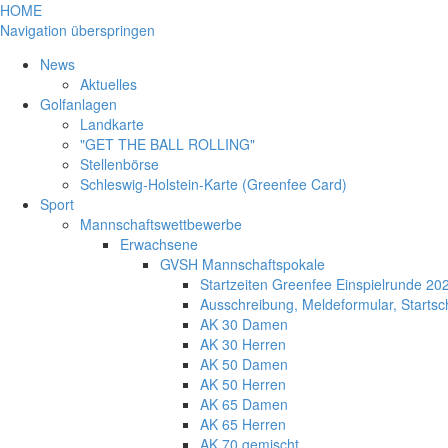
HOME
Navigation überspringen
News
Aktuelles
Golfanlagen
Landkarte
"GET THE BALL ROLLING"
Stellenbörse
Schleswig-Holstein-Karte (Greenfee Card)
Sport
Mannschaftswettbewerbe
Erwachsene
GVSH Mannschaftspokale
Startzeiten Greenfee Einspielrunde 20
Ausschreibung, Meldeformular, Start
AK 30 Damen
AK 30 Herren
AK 50 Damen
AK 50 Herren
AK 65 Damen
AK 65 Herren
AK 70 gemischt