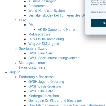
Ausrüstungsregeln
Amateurstatut
World-Handicap-System
Verhaltenskodex bei Turnieren des GVSH
DGV
DM
AK 50 Damen und Herren
Meldeschlüsse
DGV Online Anmeldung
Weg zur DM Jugend
Sportunterstützung
GVSH Blue Card
GVSH Sportunterstützungskonzept
Montagssenioren
Inklusionsturniere
Jugend
Förderung & Basisarbeit
GVSH Jugendförderung
GVSH Basisförderung
GVSH Blue Card
Kindergolfabzeichen
Golfregeln für Kinder und Einsteiger
Qualitätsmanagement für die Nachwuchsförderung