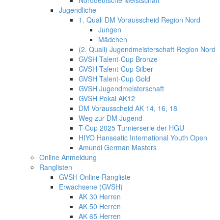
Norddeutsche Meistschaft
Jugendliche
1. Quali DM Vorausscheid Region Nord
Jungen
Mädchen
(2. Quali) Jugendmeisterschaft Region Nord
GVSH Talent-Cup Bronze
GVSH Talent-Cup Silber
GVSH Talent-Cup Gold
GVSH Jugendmeisterschaft
GVSH Pokal AK12
DM Vorausscheid AK 14, 16, 18
Weg zur DM Jugend
T-Cup 2025 Turnierserie der HGU
HIYO Hanseatic International Youth Open
Amundi German Masters
Online Anmeldung
Ranglisten
GVSH Online Rangliste
Erwachsene (GVSH)
AK 30 Herren
AK 50 Herren
AK 65 Herren