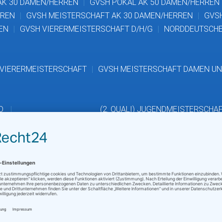
AK 30 DAMEN/HERREN
GVSH POKAL AK 50 DAMEN/HERREN
RREN
GVSH MEISTERSCHAFT AK 30 DAMEN/HERREN
GVS
EN
GVSH VIERERMEISTERSCHAFT D/H/G
NORDDEUTSCHE
 VIERERMEISTERSCHAFT
GVSH MEISTERSCHAFT DAMEN UN
D
(2. QUALI) JUGENDMEISTERSCHA
JUNGEN
MÄDCHEN
GVSH TALENT-CUP BRONZE
GV
MEISTERSCHAFT
GVSH POKAL AK12
DM VORAUSSCHEID A
YO HANSEATIC INTERNATIONAL YOUTH OPEN
AMUNDI GER