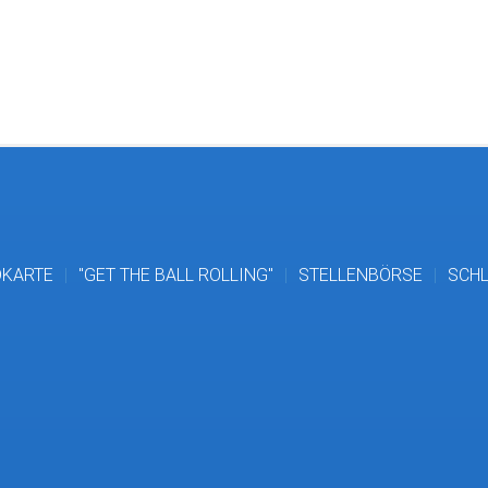
DKARTE
"GET THE BALL ROLLING"
STELLENBÖRSE
SCHL