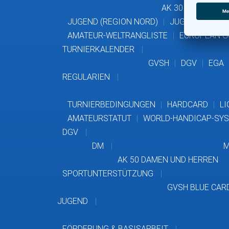
AK 30 HERREN
JUGEND (REGION NORD)
JUGEND (GVSH)
AMATEUR-WELTRANGLISTE
EUROPEAN G
TURNIERKALENDER
GVSH
DGV
EGA
REGULARIEN
TURNIERBEDINGUNGEN
HARDCARD
LI
AMATEURSTATUT
WORLD-HANDICAP-SY
DGV
DM
M
AK 50 DAMEN UND HERREN
SPORTUNTERSTÜTZUNG
GVSH BLUE CAR
JUGEND
FÖRDERUNG & BASISARBEIT