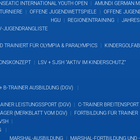
NSEATIC INTERNATIONAL YOUTH OPEN
AMUNDI GERMAN M
 TURNIERE
OFFENE JUGENDWETTSPIELE
OFFENE JUGE
HGU
REGIONENTRAINING
JAHRES
V-JUGENDRANGLISTE
D TRAINIERT FÜR OLYMPIA & PARALYMPICS
KINDERGOLFAB
IONSKONZEPT
LSV + SJSH "AKTIV IM KINDERSCHUTZ"
+ B-TRAINER AUSBILDUNG (DGV)
RAINER LEISTUNGSSPORT (DGV)
C-TRAINER BREITENSPORT
ÄGER (MERKBLATT VOM DGV)
FORTBILDUNG FÜR TRAINER
GVSH
G
MARSHAL-AUSBILDUNG
MARSHAL-FORTBILDUNG UND 