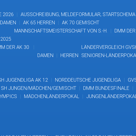
E 2026
AUSSCHREIBUNG, MELDEFORMULAR, STARTSCHEMA
 DAMEN
AK 65 HERREN
AK 70 GEMISCHT
MANNSCHAFTSMEISTERSCHAFT VON S.-H.
DMM DER 
2025
M DER AK 30
LÄNDERVERGLEICH GVSH
DAMEN
HERREN
SENIOREN-LÄNDERPOKA
H JUGENDLIGA AK 12
NORDDEUTSCHE JUGENDLIGA
GVS
 SH JUNGEN/MÄDCHEN/GEMISCHT
DMM BUNDESFINALE
LYMPICS
MÄDCHENLÄNDERPOKAL
JUNGENLÄNDERPOKA