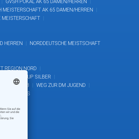
GVSH POKAL AK 65 DAMEN/HERREN
H MEISTERSCHAFT AK 65 DAMEN/HERREN
 MEISTERSCHAFT
D HERREN
NORDDEUTSCHE MEISTSCHAFT
FT REGION NORD
SH TALENT-CUP SILBER
K 14, 16, 18
WEG ZUR DM JUGEND
MAN MASTERS