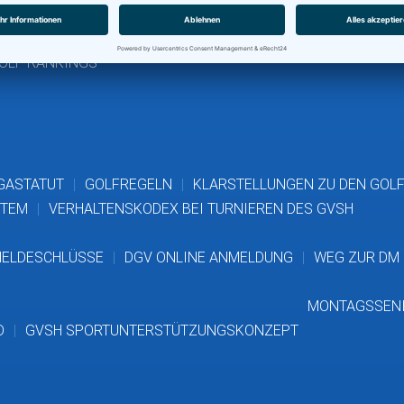
AK 50 HERREN
AK 65 HERREN
AK 30 DAMEN
AK 50 DA
DGV-JUGENDRANGLISTE
EGA AMATEUR DAMEN
EGA 
OLF RANKINGS
GASTATUT
GOLFREGELN
KLARSTELLUNGEN ZU DEN GOL
STEM
VERHALTENSKODEX BEI TURNIEREN DES GVSH
ELDESCHLÜSSE
DGV ONLINE ANMELDUNG
WEG ZUR DM
MONTAGSSEN
D
GVSH SPORTUNTERSTÜTZUNGSKONZEPT